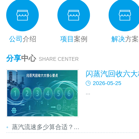
公司
介绍
项目
案例
解决
方案
分享
中心
SHARE CENTER
闪蒸汽回收六大核
2026-05-25
...
蒸汽流速多少算合适？...