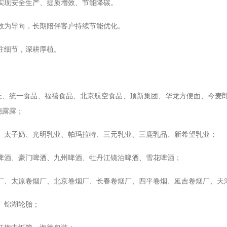
实现安全生产、提质增效、节能降碳。
效为导向，长期陪伴客户持续节能优化。
注细节，深耕厚植。
旺、统一食品、福禧食品、北京航空食品、顶新集团、华龙方便面、今麦
德露露；
业、太子奶、光明乳业、帕玛拉特、三元乳业、三鹿乳品、新希望乳业；
啤酒、豪门啤酒、九州啤酒、牡丹江镜泊啤酒、雪花啤酒；
烟厂、太原卷烟厂、北京卷烟厂、长春卷烟厂、四平卷烟、延吉卷烟厂、天
、锦湖轮胎；