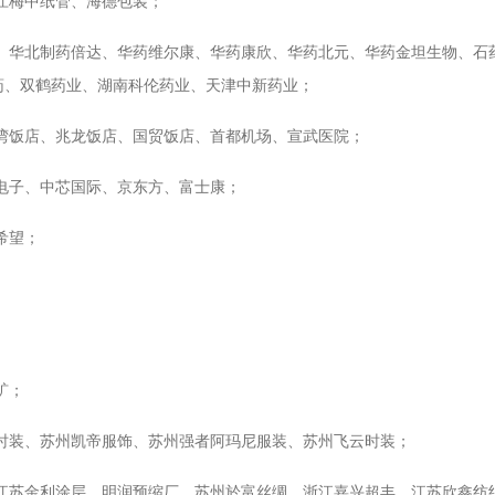
江梅中纸管、海德包装；
普、华北制药倍达、华药维尔康、华药康欣、华药北元、华药金坦生物、石
药、双鹤药业、湖南科伦药业、天津中新药业；
湾饭店、兆龙饭店、国贸饭店、首都机场、宣武医院；
电子、中芯国际、京东方、富士康；
希望；
矿；
时装、苏州凯帝服饰、苏州强者阿玛尼服装、苏州飞云时装；
、江苏金利涂层、明润预缩厂、苏州於富丝绸、浙江嘉兴超丰、江苏欣鑫纺