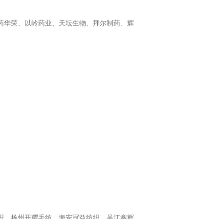
药华荣、以岭药业、天坛生物、拜尔制药、辉
织、扬州开耀毛纺、海安冠益纺织、吴江鑫辉