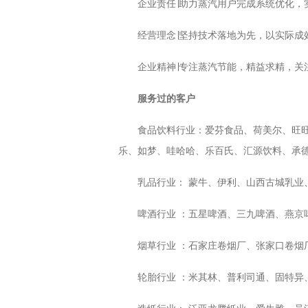
企业责任∣助力蒸汽用户完成系统优化，
经营理念∣坚持技术落地为先，以实际成
企业精神∣专注蒸汽节能，精益求精，关
服务过的客户
食品饮料行业：爱芬食品、荷美尔、旺
乐、如梦、哇哈哈、乐百氏、汇源饮料、承
乳品行业： 蒙牛、伊利、山西古城乳
啤酒行业 ：五星啤酒、三九啤酒、燕京
烟草行业 ：石家庄卷烟厂、张家口卷
轮胎行业 ：米其林、普利司通、固特异