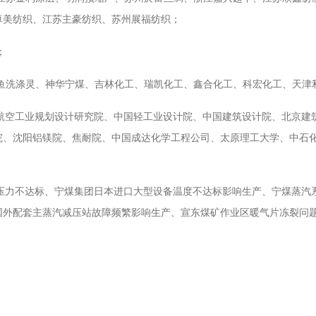
卓美纺织、江苏主豪纺织、苏州展福纺织；
；
金鱼洗涤灵、神华宁煤、吉林化工、瑞凯化工、鑫合化工、科宏化工、天
航空工业规划设计研究院、中国轻工业设计院、中国建筑设计院、北京建
院、沈阳铝镁院、焦耐院、中国成达化学工程公司、太原理工大学、中石
压力不达标、宁煤集团日本进口大型设备温度不达标影响生产、宁煤蒸汽
国外配套主蒸汽减压站故障频繁影响生产、宣东煤矿作业区暖气片冻裂问