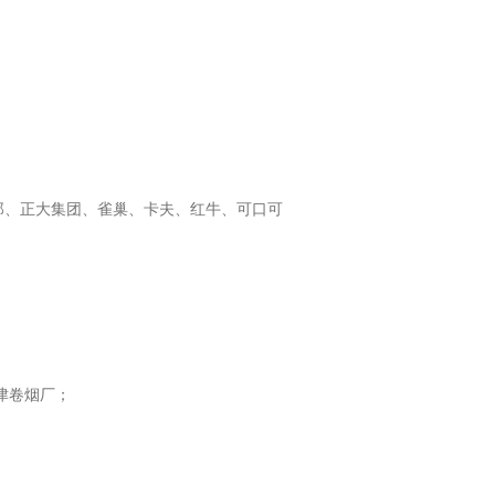
郎、正大集团、雀巢、卡夫、红牛、可口可
津卷烟厂；