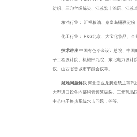
纺织、三印丝绸炼染、江苏繁丰涂层、江苏
粮油行业： 汇福粮油、秦皇岛骊骅淀粉
化工行业： P&G北京、大宝化妆品、
技术讲座
中国有色冶金设计总院、中国
子工程设计院、机械部九院、东北电力设计
议、山西省晋城市节能会议等。
疑难问题解决
河北泛亚龙腾造纸主蒸汽
大型进口设备内部铜管频繁破裂、三元乳品
中芯电子换热系统水击问题，等等。