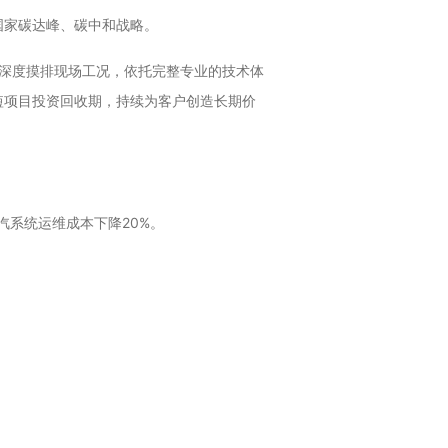
国家碳达峰、碳中和
战略
。
们深度摸排现场工况，依托完整专业的技术体
短项目投资回收期，持续为客户创造长期价
汽系统运维成本下降20%。