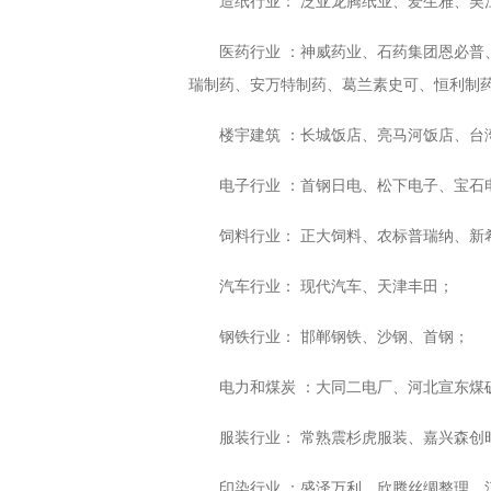
造纸行业： 泛亚龙腾纸业、爱生雅、吴
医药行业 ：神威药业、石药集团恩必
瑞制药、安万特制药、葛兰素史可、恒利制
楼宇建筑 ：长城饭店、亮马河饭店、台
电子行业 ：首钢日电、松下电子、宝石
饲料行业： 正大饲料、农标普瑞纳、新
汽车行业： 现代汽车、天津丰田；
钢铁行业： 邯郸钢铁、沙钢、首钢；
电力和煤炭 ：大同二电厂、河北宣东煤
服装行业： 常熟震杉虎服装、嘉兴森创
印染行业 ：盛泽万利、欣腾丝绸整理