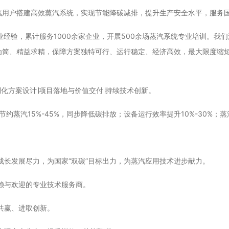
汽用户
搭建
高效蒸汽系统
，实现
节能
降碳减排
，提升生产安全
水平
，
服务
业经验，累计服务1000余家企业，开展500余场蒸汽系统专业培训。我
为简、精益求精，保障方案独特可行、运行稳定、经济高效，最大限度缩
化方案设计∣项目落地与价值交付∣持续技术创新。
约蒸汽15%-45%，同步降低碳排放；设备运行效率提升10%-30%；蒸
成长发展尽力，为国家“双碳”目标出力，为蒸汽应用技术进步献力。
赖与欢迎的专业技术服务商。
共赢、进取创新。