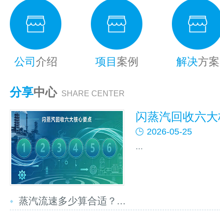
公司
介绍
项目
案例
解决
方案
分享
中心
SHARE CENTER
闪蒸汽回收六大核
2026-05-25
...
蒸汽流速多少算合适？...